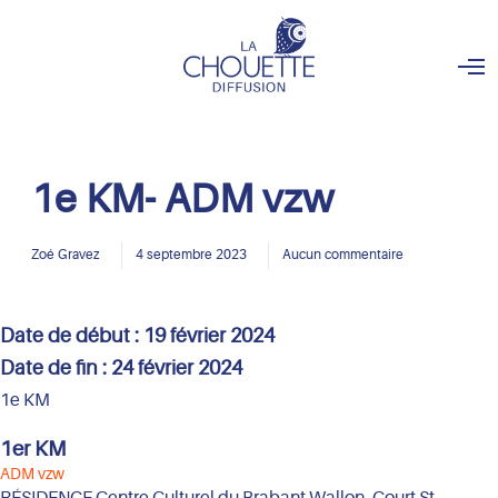
O
p
e
n
M
e
n
1e KM- ADM vzw
u
Zoé Gravez
4 septembre 2023
Aucun commentaire
Date de début :
19 février 2024
Date de fin :
24 février 2024
1e KM
1er KM
ADM vzw
RÉSIDENCE Centre Culturel du Brabant Wallon, Court St-