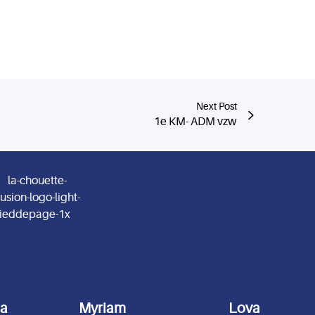
Next Post
1e KM- ADM vzw
da
Myriam
Lova