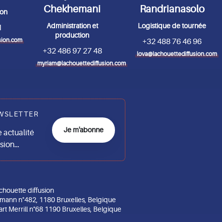
Chekhemani
Randrianasolo
ion
Administration et
Logistique de tournée
1
production
sion.com
+32 488 76 46 96
+32 486 97 27 48
lova@lachouettediffusion.com
myriam@lachouettediffusion.com
WSLETTER
Je m'abonne
actualité
usion…
chouette diffusion
mann n°482, 1180 Bruxelles, Belgique
art Merrill n°68 1190 Bruxelles, Belgique