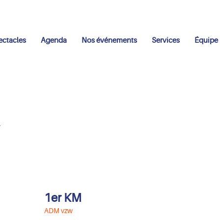
ectacles
Agenda
Nos événements
Services
Équipe
1er KM
ADM vzw