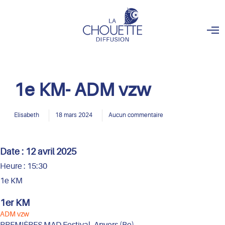
O
p
e
n
M
e
n
1e KM- ADM vzw
u
Elisabeth
18 mars 2024
Aucun commentaire
Date :
12 avril 2025
Heure :
15:30
1e KM
1er KM
ADM vzw
PREMIÈRES MAD Festival, Anvers (Be)