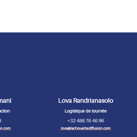
mani
Lova Randrianasolo
uction
Logistique de tournée
8
+32 488 76 46 96
on.com
lova@lachouettediffusion.com