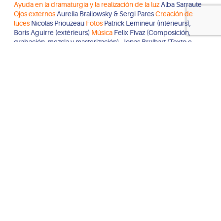
Ayuda en la dramaturgia y la realización de la luz
Alba Sarraute
Ojos externos
Aurelia Brailowsky & Sergi Pares
Creación de
luces
Nicolas Priouzeau
Fotos
Patrick Lemineur (intérieurs),
Boris Aguirre (extérieurs)
Música
Felix Fivaz (Composición,
grabación, mezcla y masterización), Jonas Brülhart (Texto e
interpretación), Marco Nuesch (Grabación vocal)
Difusión
Siham
Berrada & Lova Randrianasolo – La chouette diffusion
Administración
Jesse Huygh
Residencia y coproducción
30CC
en partenariat avec CIRKL, Leuven (BE), Espace Catastrophe //
centre international de création des arts du cirque, Bruxelles
(BE) |Theater op de markt Dommelhof, Neerpelt (BE) | Perplx,
Kortijk (BE)
Coproducción
De Grote Post, Oostende (BE) |
CIRC’UIT (BE) | La Cascade, Pôle cirque Auvergne Rhône Alpes
(FR) | ARCHAOS, Pôle National Cirque (FR)
Residencia
Cultuurcentrum De Werf, Aalst (BE) | Centre culturel Wolubilis,
Bruxelles (BE), Festival MAD/ oude badhuis