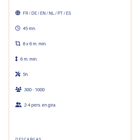
FR / DE / EN / NL / PT / ES
45 mn.
8 x 6 m. min.
6 m. min.
5h
300 - 1000
2-4 pers. en gira
DESCARGAS