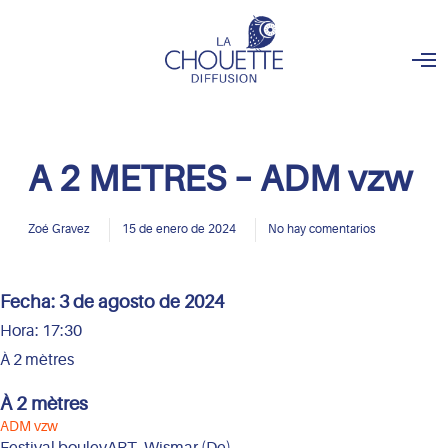
O
p
e
n
M
e
n
A 2 METRES – ADM vzw
u
Zoé Gravez
15 de enero de 2024
No hay comentarios
Fecha:
3 de agosto de 2024
Hora:
17:30
À 2 mètres
À 2 mètres
ADM vzw
Festival boulevART, Wismar (De)