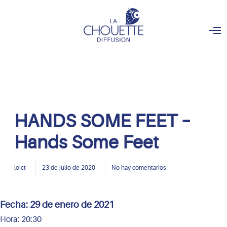
O
p
e
n
M
e
n
u
HANDS SOME FEET –
Hands Some Feet
loict
23 de julio de 2020
No hay comentarios
Fecha:
29 de enero de 2021
Hora:
20:30