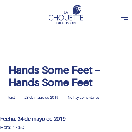
O
p
e
n
M
e
n
u
Hands Some Feet –
Hands Some Feet
loict
28 de marzo de 2019
No hay comentarios
Fecha:
24 de mayo de 2019
Hora:
17:50